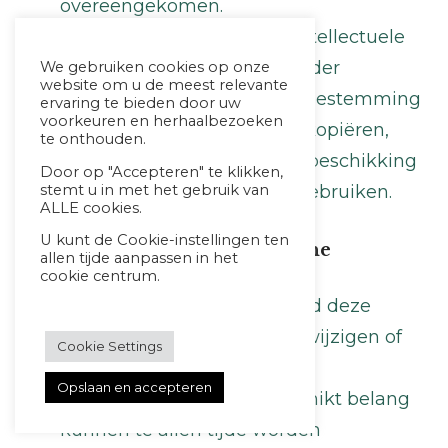
overeengekomen.
De klant mag genoemde intellectuele
eigendomsrechten niet zonder
We gebruiken cookies op onze
website om u de meest relevante
voorafgaande schriftelijke toestemming
ervaring te bieden door uw
voorkeuren en herhaalbezoeken
van Studio Go For It (laten) kopiëren,
te onthouden.
aan derden tonen en/of ter beschikking
Door op "Accepteren" te klikken,
stemt u in met het gebruik van
stellen of op andere wijze gebruiken.
ALLE cookies.
U kunt de Cookie-instellingen ten
Artikel 18 – Wijziging algemene
allen tijde aanpassen in het
voorwaarden
cookie centrum.
Studio Go For It is gerechtigd deze
algemene voorwaarden te wijzigen of
Cookie Settings
aan te vullen.
Opslaan en accepteren
Wijzigingen van ondergeschikt belang
kunnen te allen tijde worden