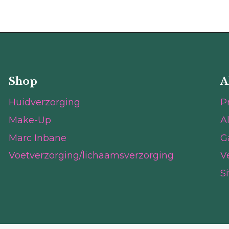
Shop
A
Huidverzorging
P
Make-Up
A
Marc Inbane
G
Voetverzorging/lichaamsverzorging
V
S