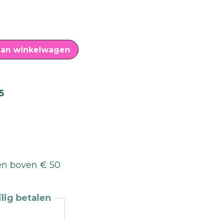
an winkelwagen
5
n boven € 50
lig betalen