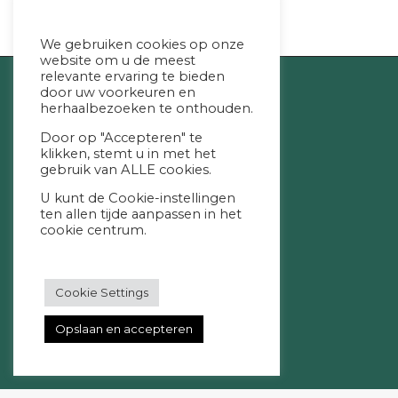
We gebruiken cookies op onze
website om u de meest
relevante ervaring te bieden
door uw voorkeuren en
herhaalbezoeken te onthouden.
Contactgegevens
Door op "Accepteren" te
klikken, stemt u in met het
gebruik van ALLE cookies.
Studio Go For It
U kunt de Cookie-instellingen
Lange Brink 1
ten allen tijde aanpassen in het
cookie centrum.
8315AH Luttelgeest
06-10353537
Kvk: 55520406
Cookie Settings
BTW-ID: NL001458077B25
Opslaan en accepteren