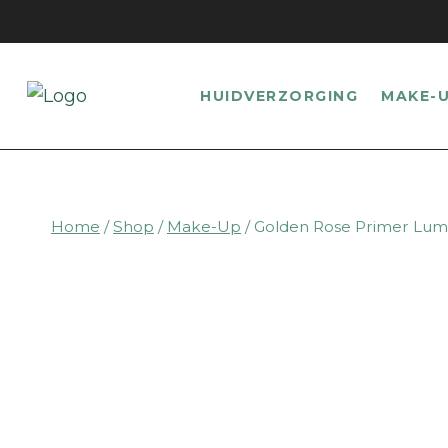
Doorgaan
naar
inhoud
HUIDVERZORGING
MAKE-
Home
/
Shop
/
Make-Up
/
Golden Rose Primer Lumi