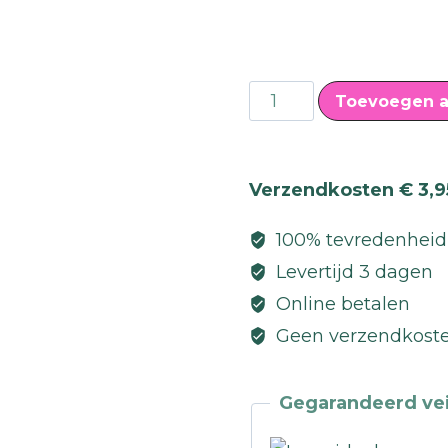
Golden
Toevoegen a
Rose
Primer
Luminous
Verzendkosten € 3,9
Finish
100% tevredenheid
aantal
Levertijd 3 dagen
Online betalen
Geen verzendkoste
Gegarandeerd vei