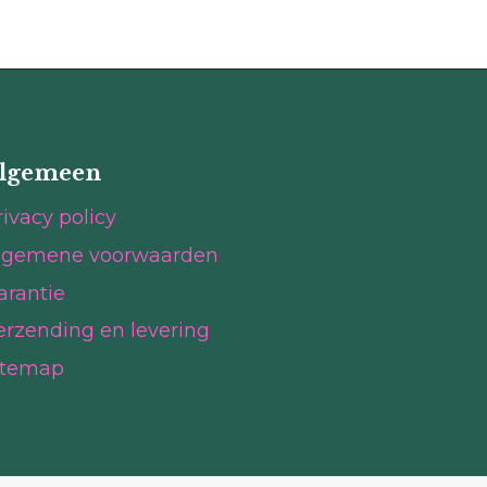
lgemeen
rivacy policy
lgemene voorwaarden
arantie
erzending en levering
itemap