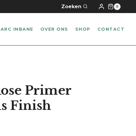
winkelwagen
Zoeken
0
Primer
Luminous
Finish
ARC INBANE
OVER ONS
SHOP
CONTACT
aantal
ose Primer
 Finish