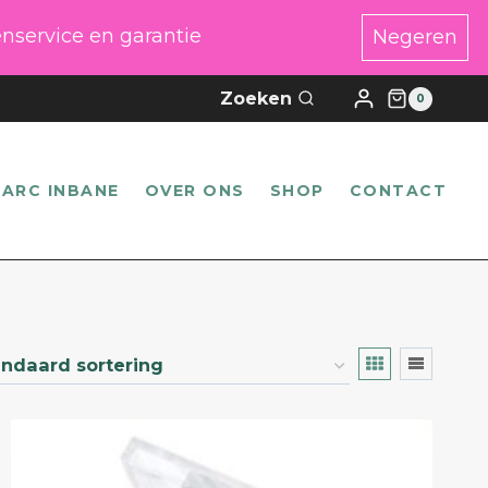
enservice en garantie
Negeren
Zoeken
0
ARC INBANE
OVER ONS
SHOP
CONTACT