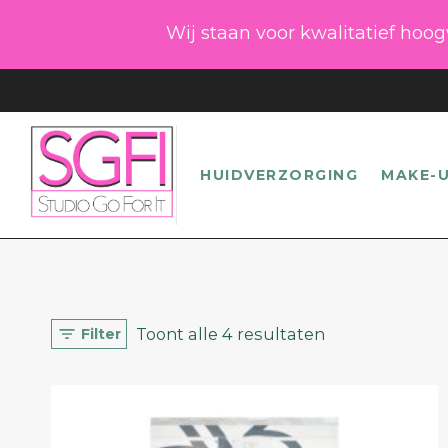
Doorgaan
Wij staan voor kwalitatief hoo
naar
inhoud
HUIDVERZORGING
MAKE-
Toont alle 4 resultaten
Filter