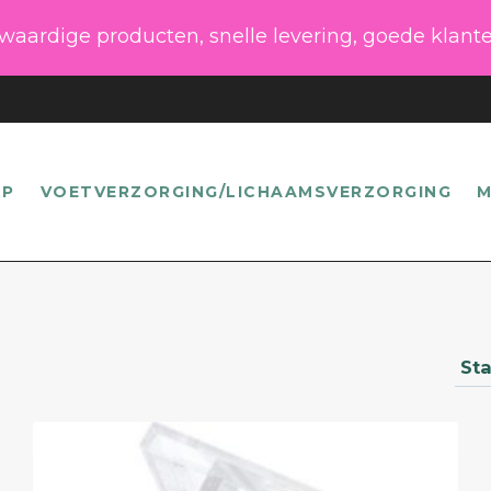
gwaardige producten, snelle levering, goede klant
UP
VOETVERZORGING/LICHAAMSVERZORGING
M