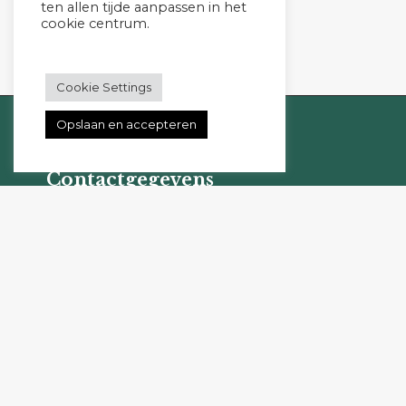
ten allen tijde aanpassen in het
cookie centrum.
Cookie Settings
Opslaan en accepteren
Contactgegevens
Studio Go For It
Lange Brink 1
8315AH Luttelgeest
06-10353537
Kvk: 55520406
BTW-ID: NL001458077B25