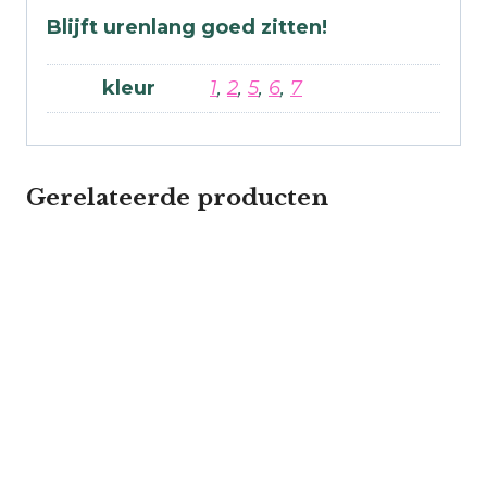
Blijft urenlang goed zitten!
kleur
1
,
2
,
5
,
6
,
7
Gerelateerde producten