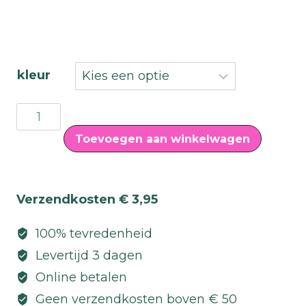
kleur
WET&DRY
EYESHADOW
Toevoegen aan winkelwagen
GOLDEN
ROSE
nr3
Verzendkosten € 3,95
aantal
100% tevredenheid
Levertijd 3 dagen
Online betalen
Geen verzendkosten boven € 50